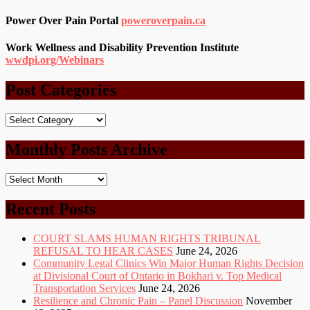
Power Over Pain Portal
poweroverpain.ca
Work Wellness and Disability Prevention Institute
wwdpi.org/Webinars
Post Categories
Post
Categories
Monthly Posts Archive
Monthly
Posts
Archive
Recent Posts
COURT SLAMS HUMAN RIGHTS TRIBUNAL
REFUSAL TO HEAR CASES
June 24, 2026
Community Legal Clinics Win Major Human Rights Decision
at Divisional Court of Ontario in Bokhari v. Top Medical
Transportation Services
June 24, 2026
Resilience and Chronic Pain – Panel Discussion
November