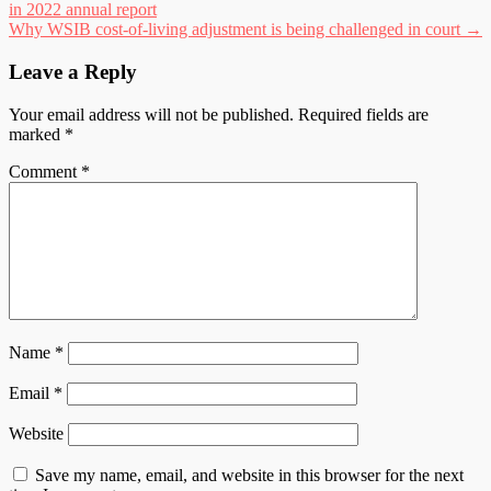
in 2022 annual report
navigation
Why WSIB cost-of-living adjustment is being challenged in court
→
Leave a Reply
Your email address will not be published.
Required fields are
marked
*
Comment
*
Name
*
Email
*
Website
Save my name, email, and website in this browser for the next