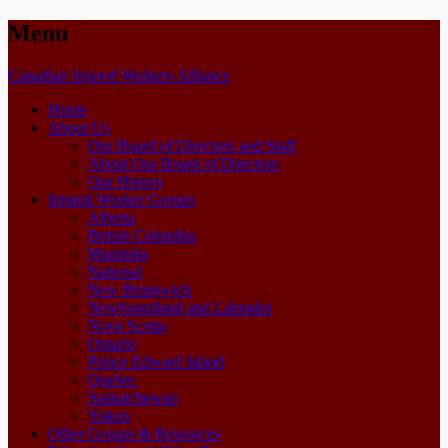
Menu
Skip
Canadian Injured Workers Alliance
to
Home
content
About Us
Our Board of Directors and Staff
About Our Board of Directors
Our History
Injured Worker Groups
Alberta
British Columbia
Manitoba
National
New Brunswick
Newfoundland and Labrador
Nova Scotia
Ontario
Prince Edward Island
Quebec
Saskatchewan
Yukon
Other Groups & Resources