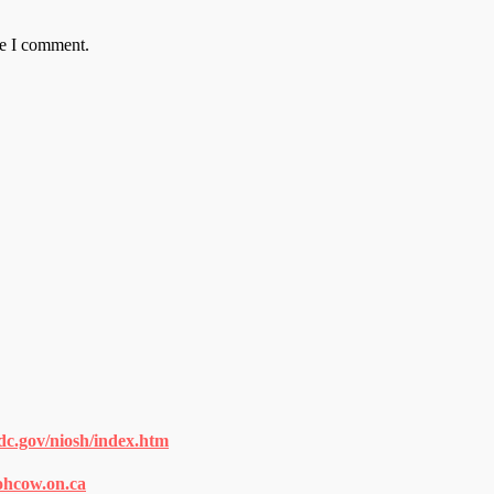
me I comment.
dc.gov/niosh/index.htm
ohcow.on.ca