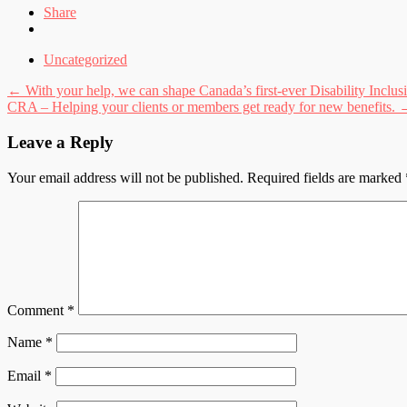
Share
Uncategorized
Post
←
With your help, we can shape Canada’s first-ever Disability Inclus
CRA – Helping your clients or members get ready for new benefits.
navigation
Leave a Reply
Your email address will not be published.
Required fields are marked
Comment
*
Name
*
Email
*