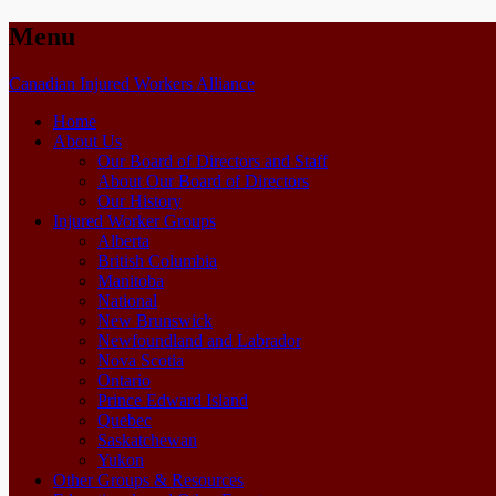
Menu
Skip
Canadian Injured Workers Alliance
to
Home
content
About Us
Our Board of Directors and Staff
About Our Board of Directors
Our History
Injured Worker Groups
Alberta
British Columbia
Manitoba
National
New Brunswick
Newfoundland and Labrador
Nova Scotia
Ontario
Prince Edward Island
Quebec
Saskatchewan
Yukon
Other Groups & Resources