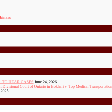
binars
 TO HEAR CASES
June 24, 2026
ivisional Court of Ontario in Bokhari v. Top Medical Transportation
 2025