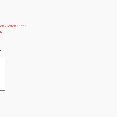
ion Action Plan!
→
*